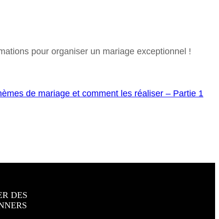
mations pour organiser un mariage exceptionnel !
hèmes de mariage et comment les réaliser – Partie 1
ER DES
NNERS