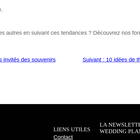
e.
des autres en suivant ces tendances ? Découvrez nos for
s invités des souvenirs
Suivant :
10 idées de t
LA NEWSLETT
LIENS UTILES
WEDDING PLA
Contact